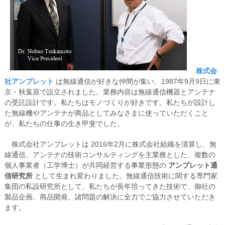
株式会
社アンプレット
は無線通信が好きな仲間が集い、1987年9月9日に東
京・秋葉原で設立されました。業務内容は無線通信機器とアンテナ
の受託設計です。私たちはモノづくりが好きです。私たちが設計し
た無線機やアンテナが商品としてみなさまに使っていただくこと
が、私たちの仕事の生き甲斐でした。
株式会社アンプレットは 2016年2月に株式会社組織を清算し、無
線通信、アンテナの技術コンサルティングを主業務とした、複数の
個人事業者（工学博士）が共同経営する事業形態の
アンプレット通
信研究所
として生まれ変わりました。無線通信技術に関する専門家
集団の私設研究所として、私たちが長年培ってきた技術で、御社の
製品企画、商品開発、諸問題の解決に全力でご協力させていただき
ます。